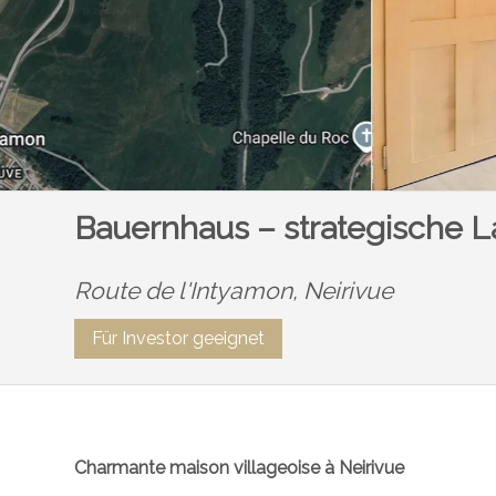
Bauernhaus – strategische L
Route de l'Intyamon,
Neirivue
Für Investor geeignet
Charmante maison villageoise à Neirivue