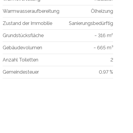
Warmwasseraufbereitung
Ölheizung
Zustand der Immobilie
Sanierungsbedürftig
Grundstücksfläche
~ 316 m²
Gebäudevolumen
~ 665 m³
Anzahl Toiletten
2
Gemeindesteuer
0.97 %