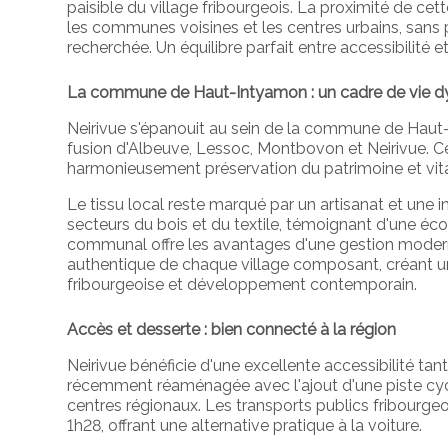
paisible du village fribourgeois. La proximité de cet
les communes voisines et les centres urbains, sans p
recherchée. Un équilibre parfait entre accessibilité et
La commune de Haut-Intyamon : un cadre de vie 
Neirivue s'épanouit au sein de la commune de Haut-
fusion d'Albeuve, Lessoc, Montbovon et Neirivue. C
harmonieusement préservation du patrimoine et vit
Le tissu local reste marqué par un artisanat et une 
secteurs du bois et du textile, témoignant d'une éco
communal offre les avantages d'une gestion moderne
authentique de chaque village composant, créant un 
fribourgeoise et développement contemporain.
Accès et desserte : bien connecté à la région
Neirivue bénéficie d'une excellente accessibilité tant
récemment réaménagée avec l'ajout d'une piste cycla
centres régionaux. Les transports publics fribourgeoi
1h28, offrant une alternative pratique à la voiture.