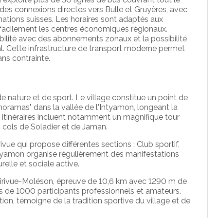
re des connexions directes vers Bulle et Gruyères, avec
ations suisses. Les horaires sont adaptés aux
 facilement les centres économiques régionaux.
xibilité avec des abonnements zonaux et la possibilité
nal. Cette infrastructure de transport moderne permet
ans contrainte.
de nature et de sport. Le village constitue un point de
oramas" dans la vallée de l'Intyamon, longeant la
s itinéraires incluent notamment un magnifique tour
s cols de Soladier et de Jaman.
ivue qui propose différentes sections : Club sportif,
yamon organise régulièrement des manifestations
elle et sociale active.
irivue-Moléson, épreuve de 10,6 km avec 1290 m de
lus de 1000 participants professionnels et amateurs.
ion, témoigne de la tradition sportive du village et de