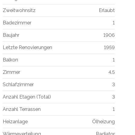
Zweitwohnsitz
Erlaubt
Badezimmer
1
Baujahr
1906
Letzte Renovierungen
1959
Balkon
1
Zimmer
4.5
Schlafzimmer
3
Anzahl Etagen (Total)
3
Anzahl Terrassen
1
Heizanlage
Ölheizung
Wärmeverteilung
Radiator