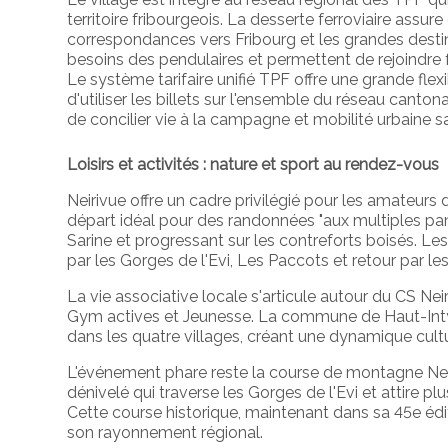
territoire fribourgeois. La desserte ferroviaire assu
correspondances vers Fribourg et les grandes destin
besoins des pendulaires et permettent de rejoindre
Le système tarifaire unifié TPF offre une grande fle
d'utiliser les billets sur l'ensemble du réseau canto
de concilier vie à la campagne et mobilité urbaine s
Loisirs et activités : nature et sport au rendez-vous
Neirivue offre un cadre privilégié pour les amateurs 
départ idéal pour des randonnées "aux multiples pan
Sarine et progressant sur les contreforts boisés. Le
par les Gorges de l'Evi, Les Paccots et retour par le
La vie associative locale s'articule autour du CS Neir
Gym actives et Jeunesse. La commune de Haut-Int
dans les quatre villages, créant une dynamique cultur
L'événement phare reste la course de montagne Ne
dénivelé qui traverse les Gorges de l'Evi et attire p
Cette course historique, maintenant dans sa 45e édit
son rayonnement régional.