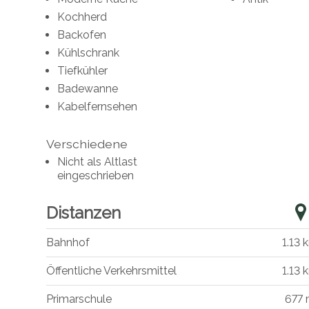
Kochherd
Backofen
Kühlschrank
Tiefkühler
Badewanne
Kabelfernsehen
Verschiedene
Nicht als Altlast
eingeschrieben
Distanzen
Bahnhof
1.13 
Öffentliche Verkehrsmittel
1.13 
Primarschule
677