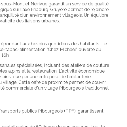
-sous-Mont et Neirivue garantit un service de qualité
égique sur l'axe Fribourg-Gruyère permet de rejoindre
ranquillité d'un environnement villageois. Un équilibre
praticité des liaisons urbaines.
répondant aux besoins quotidiens des habitants. Le
e-tabac-alimentation "Chez Michaël", ouverte du
 16h.
isanales spécialisées, incluant des ateliers de couture
les alpins et la restauration. L'activité économique
, ainsi que par une entreprise de ferblanterie-
village. Cette offre de proximité permet de couvrir
ité commerciale d'un village fribourgeois traditionnel.
ransports publics fribourgeois (TPF), garantissant
i exploite plus de 50 lignes de bus couvrant tout le