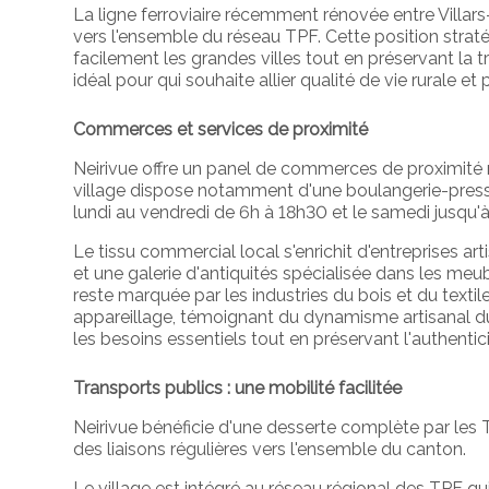
La ligne ferroviaire récemment rénovée entre Villars
vers l'ensemble du réseau TPF. Cette position strat
facilement les grandes villes tout en préservant la t
idéal pour qui souhaite allier qualité de vie rurale et 
Commerces et services de proximité
Neirivue offre un panel de commerces de proximité 
village dispose notamment d'une boulangerie-press
lundi au vendredi de 6h à 18h30 et le samedi jusqu'à
Le tissu commercial local s'enrichit d'entreprises art
et une galerie d'antiquités spécialisée dans les meub
reste marquée par les industries du bois et du textile
appareillage, témoignant du dynamisme artisanal du 
les besoins essentiels tout en préservant l'authentic
Transports publics : une mobilité facilitée
Neirivue bénéficie d'une desserte complète par les T
des liaisons régulières vers l'ensemble du canton.
Le village est intégré au réseau régional des TPF qu