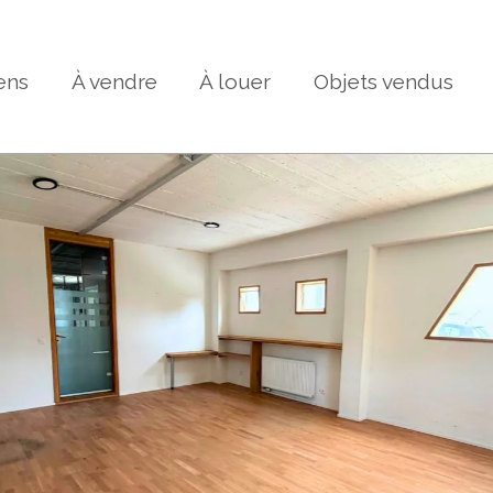
ens
À vendre
À louer
Objets vendus