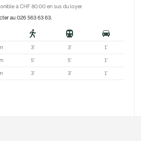
onible à CHF 80.00 en sus du loyer.
ct
er
au 026 563 63 63.
 m
3'
3'
1'
 m
5'
5'
1'
 m
3'
3'
1'