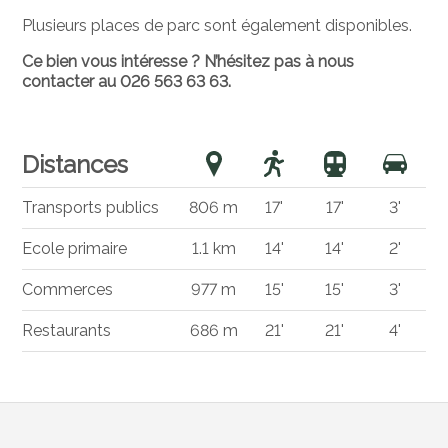
Plusieurs places de parc sont également disponibles.
Ce bien vous intéresse ? N’hésitez pas à nous
contacter au 026 563 63 63.
Distances
Transports publics
806 m
17'
17'
3'
Ecole primaire
1.1 km
14'
14'
2'
Commerces
977 m
15'
15'
3'
Restaurants
686 m
21'
21'
4'