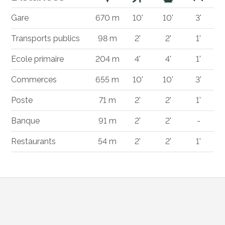
Gare
670 m
10'
10'
3'
Transports publics
98 m
2'
2'
1'
Ecole primaire
204 m
4'
4'
1'
Commerces
655 m
10'
10'
3'
Poste
71 m
2'
2'
1'
Banque
91 m
2'
2'
-
Restaurants
54 m
2'
2'
1'