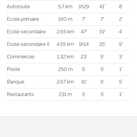
Autoroute
5.7 km
1h29
41'
8'
Ecole primaire
160 m
7'
7'
2'
Ecole secondaire
2.65 km
47'
19'
4'
Ecole secondaire II
4.55 km
1h14
26'
9'
Commerces
1.32 km
23'
9'
3'
Poste
250 m
5'
5'
1'
Banque
2.67 km
41'
9'
5'
Restaurants
231 m
5'
5'
1'