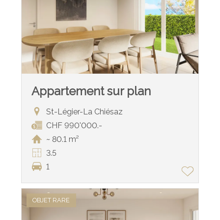
Appartement sur plan
St-Légier-La Chiésaz
CHF 990'000.-
~ 80.1 m²
3.5
1
OBJET RARE