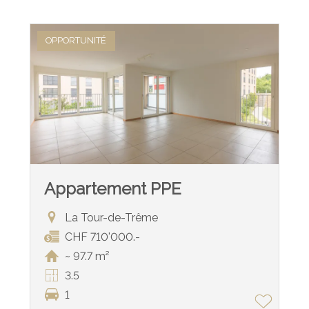
OPPORTUNITÉ
Appartement PPE
La Tour-de-Trême
CHF 710'000.-
~ 97.7 m²
3.5
1