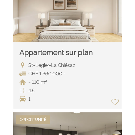
Appartement sur plan
St-Légier-La Chiésaz
CHF 1'360'000.-
~ 110 m²
4.5
1
OPPORTUNITÉ