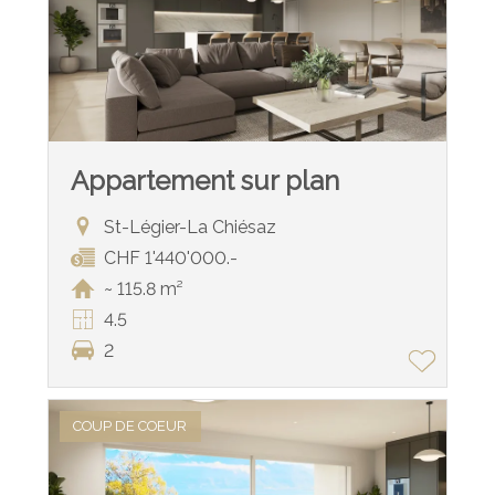
Appartement sur plan
St-Légier-La Chiésaz
CHF 1'440'000.-
~ 115.8 m²
4.5
2
COUP DE COEUR