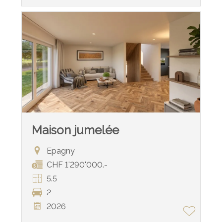
Maison jumelée
Epagny
CHF 1'290'000.-
5.5
2
2026