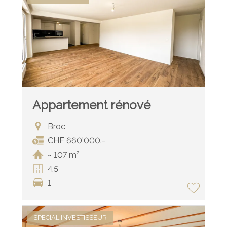
Appartement rénové
Broc
CHF 660'000.-
~ 107 m²
4.5
1
SPÉCIAL INVESTISSEUR