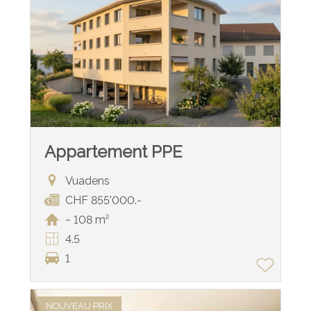
Appartement PPE
Vuadens
CHF 855'000.-
~ 108 m²
4.5
1
NOUVEAU PRIX