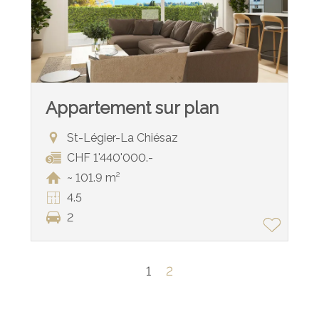
Appartement sur plan
St-Légier-La Chiésaz
CHF 1'440'000.-
~ 101.9 m²
4.5
2
1
2