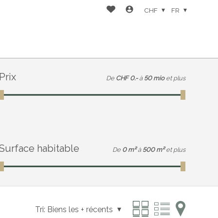
CHF
FR
Prix
De
CHF 0.-
à
50 mio
et plus
Surface habitable
De
0 m²
à
500 m²
et plus
Tri:
Biens les + récents