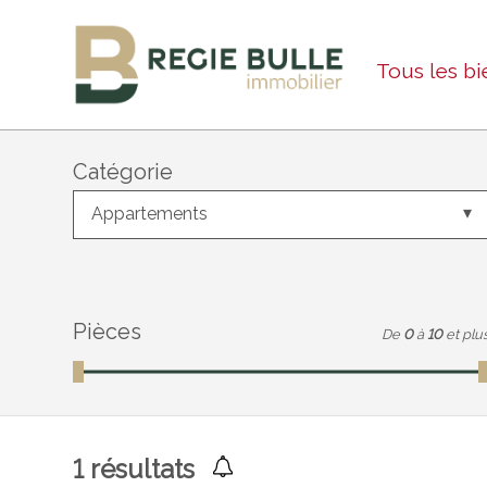
Tous les bi
Catégorie
Appartements
Pièces
De
0
à
10
et plu
1
résultats