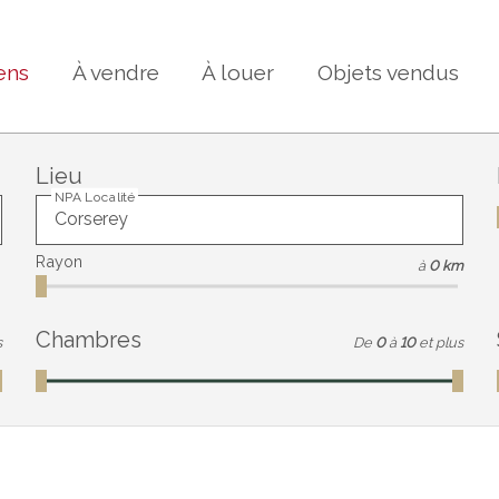
ens
À vendre
À louer
Objets vendus
Lieu
NPA Localité
Rayon
à
0 km
Chambres
s
De
0
à
10
et plus