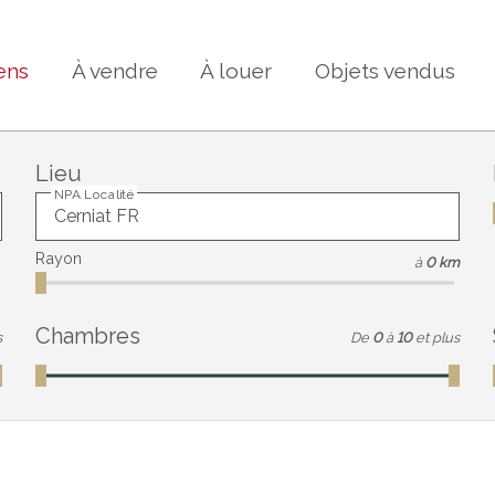
ens
À vendre
À louer
Objets vendus
Lieu
NPA Localité
Rayon
à
0 km
Chambres
s
De
0
à
10
et plus