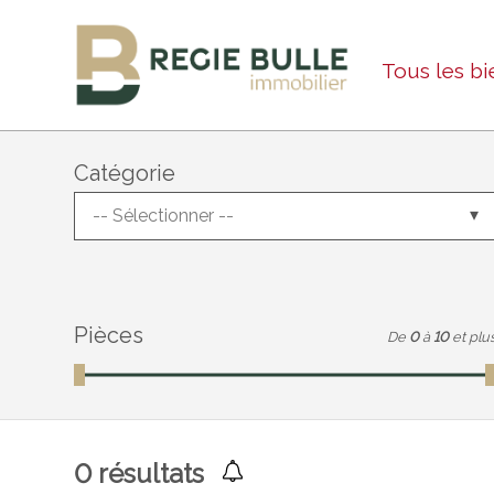
Tous les bi
Catégorie
-- Sélectionner --
Pièces
De
0
à
10
et plu
0
résultats