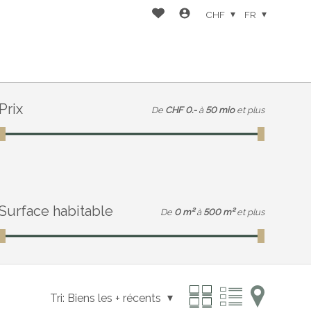
CHF
FR
Prix
De
CHF 0.-
à
50 mio
et plus
Surface habitable
De
0 m²
à
500 m²
et plus
Tri:
Biens les + récents