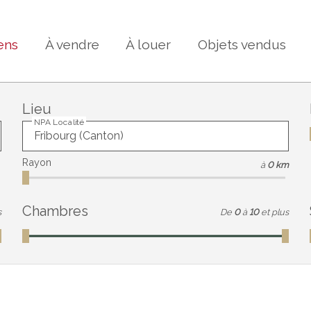
ens
À vendre
À louer
Objets vendus
Lieu
NPA Localité
Rayon
à
0 km
Chambres
s
De
0
à
10
et plus