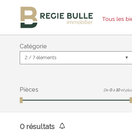
Tous les bi
Catégorie
2 / 7 éléments
Pièces
De
0
à
10
et plu
0
résultats