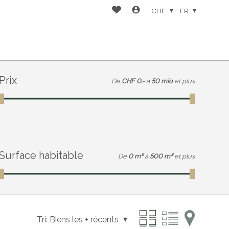
CHF
FR
Prix
De
CHF 0.-
à
50 mio
et plus
Surface habitable
De
0 m²
à
500 m²
et plus
Tri:
Biens les + récents