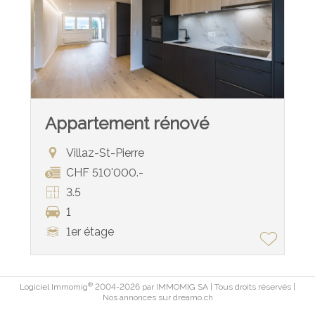
Appartement rénové
Villaz-St-Pierre
CHF 510'000.-
3.5
1
1er étage
®
Logiciel Immomig
2004-2026 par IMMOMIG SA | Tous droits réservés |
Nos annonces sur
dreamo.ch