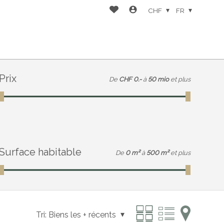
CHF
FR
Prix
De
CHF 0.-
à
50 mio
et plus
Surface habitable
De
0 m²
à
500 m²
et plus
Tri:
Biens les + récents