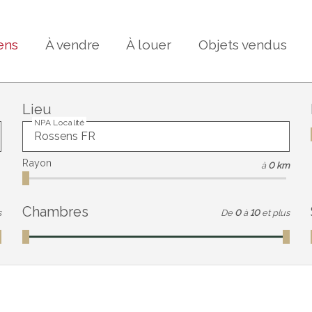
ens
À vendre
À louer
Objets vendus
Lieu
NPA Localité
Rayon
à
0 km
Chambres
s
De
0
à
10
et plus