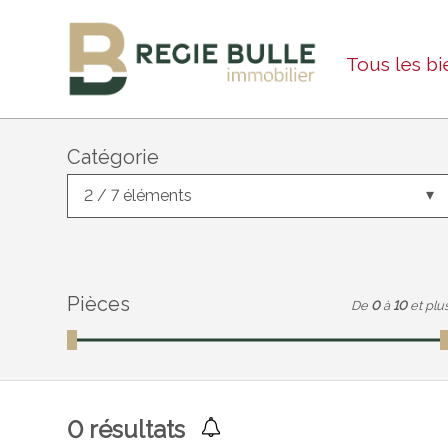
Tous les bi
Catégorie
2 / 7 éléments
Pièces
De
0
à
10
et plu
0
résultats