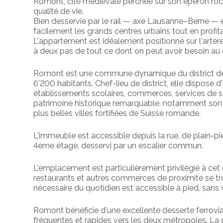
Romont, cité médiévale perchée sur son éperon roche
qualité de vie.
Bien desservie par le rail — axe Lausanne–Berne — et
facilement les grands centres urbains tout en profit
L'appartement est idéalement positionné sur l'artère 
à deux pas de tout ce dont on peut avoir besoin au 
Romont est une commune dynamique du district de la
6'200 habitants. Chef-lieu de district, elle dispose 
établissements scolaires, commerces, services de sa
patrimoine historique remarquable, notamment son en
plus belles villes fortifiées de Suisse romande.
L'immeuble est accessible depuis la rue, de plain-p
4ème étage, desservi par un escalier commun.
L'emplacement est particulièrement privilégié à cet 
restaurants et autres commerces de proximité se tro
nécessaire du quotidien est accessible à pied, sans v
Romont bénéficie d'une excellente desserte ferrovia
fréquentes et rapides vers les deux métropoles. La g