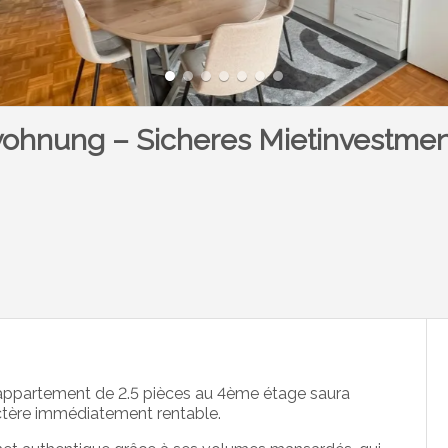
hnung – Sicheres Mietinvestmen
 appartement de 2.5 pièces au 4ème étage saura
actère immédiatement rentable.