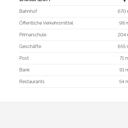
Bahnhof
670
Öffentliche Verkehrsmittel
98 
Primarschule
204
Geschäfte
655
Post
71 
Bank
91 
Restaurants
54 