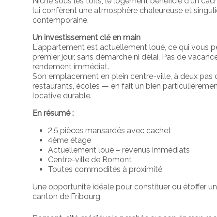
Niché sous les toits, le logement bénéficie d'un c
lui confèrent une atmosphère chaleureuse et singuliè
contemporaine.
Un investissement clé en main
L'appartement est actuellement loué, ce qui vous p
premier jour, sans démarche ni délai. Pas de vacance
rendement immédiat.
Son emplacement en plein centre-ville, à deux pas
restaurants, écoles — en fait un bien particulièreme
locative durable.
En résumé :
2.5 pièces mansardés avec cachet
4ème étage
Actuellement loué – revenus immédiats
Centre-ville de Romont
Toutes commodités à proximité
Une opportunité idéale pour constituer ou étoffer u
canton de Fribourg.