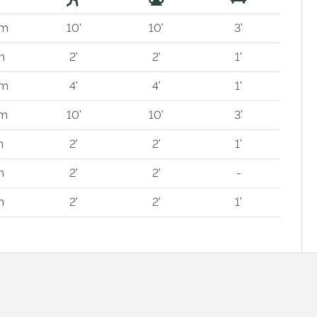
 m
10'
10'
3'
m
2'
2'
1'
 m
4'
4'
1'
 m
10'
10'
3'
m
2'
2'
1'
m
2'
2'
-
m
2'
2'
1'