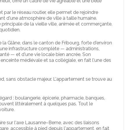
ux, offre un cadre de vie agréable et une belle
 par le réseau routier, elle permet de rejoindre
ant d'une atmosphère de ville à taille humaine.
principale de la vieille ville, animée et commerçante,
quotidien.
 Glâne, dans le canton de Fribourg, forte d'environ
d'une infrastructure complète — administrations,
nté — et d'une vie locale bien ancrée. Son
ceinte médiévale et sa collégiale, en fait l'une des
ied, sans obstacle majeur. L'appartement se trouve au
égard : boulangerie, épicerie, pharmacie, banques,
uvent littéralement à quelques pas. Tout le
oiture.
ire sur l'axe Lausanne–Berne, avec des liaisons
are, accessible à pied depuis l'appartement, en fait