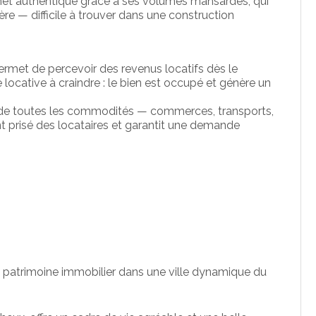
achet authentique grâce à ses volumes mansardés, qui
re — difficile à trouver dans une construction
ermet de percevoir des revenus locatifs dès le
 locative à craindre : le bien est occupé et génère un
 de toutes les commodités — commerces, transports,
nt prisé des locataires et garantit une demande
n patrimoine immobilier dans une ville dynamique du