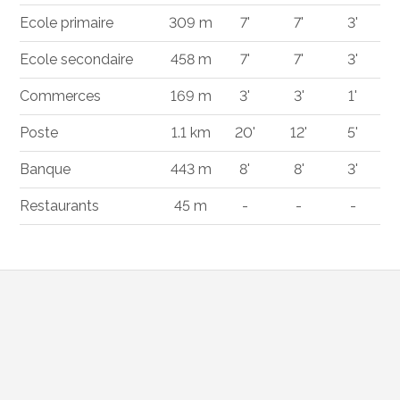
Ecole primaire
309 m
7'
7'
3'
Ecole secondaire
458 m
7'
7'
3'
Commerces
169 m
3'
3'
1'
Poste
1.1 km
20'
12'
5'
Banque
443 m
8'
8'
3'
Restaurants
45 m
-
-
-