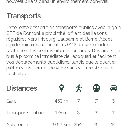
nouveaux liens dans un environnement convivial.
Transports
Excellente desserte en transports publics avec la gare
CFF de Romont à proximité, offrant des liaisons
régulières vers Fribourg, Lausanne et Berne. Accès
rapide aux axes autoroutiers (A12) pour rejoindre
facilement les centres urbains romands. Des arrêts de
bus à proximité immédiate de l'écoquartier facilitent
vos déplacements quotidiens, tandis que le quartier
piéton vous permet de vivre sans voiture si vous le
souhaitez.
Distances
Gare
459 m
7'
7'
3'
Transports publics
175 m
3'
3'
1'
Autoroute
9.69 km
2h46
46'
14'